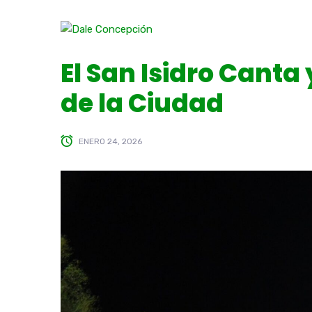
El San Isidro Canta
de la Ciudad
ENERO 24, 2026