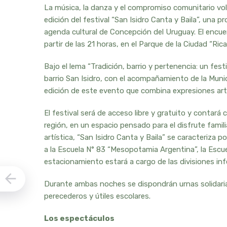
La música, la danza y el compromiso comunitario vol
edición del festival “San Isidro Canta y Baila”, una p
agenda cultural de Concepción del Uruguay. El encuent
partir de las 21 horas, en el Parque de la Ciudad “Ri
Bajo el lema “Tradición, barrio y pertenencia: un fes
barrio San Isidro, con el acompañamiento de la Munic
edición de este evento que combina expresiones artís
El festival será de acceso libre y gratuito y contará c
región, en un espacio pensado para el disfrute famili
artística, “San Isidro Canta y Baila” se caracteriza p
a la Escuela N° 83 “Mesopotamia Argentina”, la Escuel
estacionamiento estará a cargo de las divisiones infe
Durante ambas noches se dispondrán urnas solidarias
perecederos y útiles escolares.
Los espectáculos