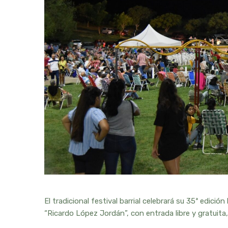
El tradicional festival barrial celebrará su 35ª edició
“Ricardo López Jordán”, con entrada libre y gratuita,