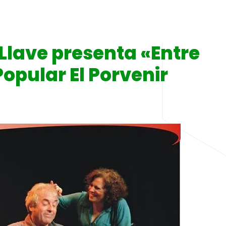
Llave presenta «Entre
Popular El Porvenir