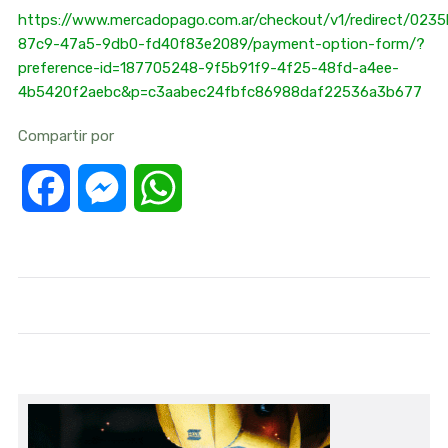
https://www.mercadopago.com.ar/checkout/v1/redirect/023
87c9-47a5-9db0-fd40f83e2089/payment-option-form/?
preference-id=187705248-9f5b91f9-4f25-48fd-a4ee-
4b5420f2aebc&p=c3aabec24fbfc86988daf22536a3b677
Compartir por
Facebook
Messenger
WhatsApp