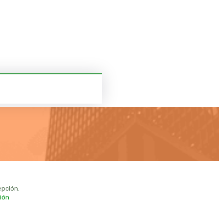
pción.
ión