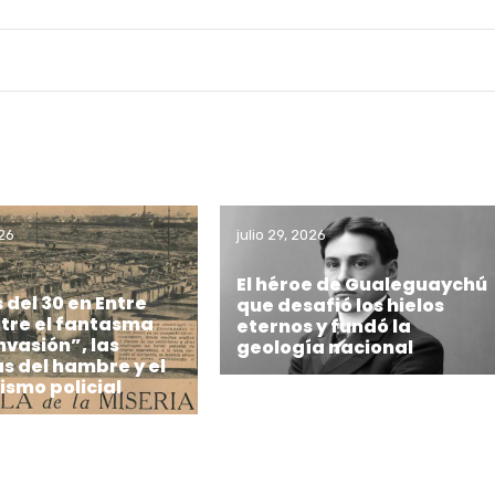
026
julio 29, 2026
El héroe de Gualeguaychú
s del 30 en Entre
que desafió los hielos
ntre el fantasma
eternos y fundó la
invasión”, las
geología nacional
 del hambre y el
lismo policial