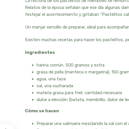
La historia de los pastelitos de membrillo se remont
Relatos de la época señalan que ese día algunas dam
festejar el acontecimiento y gritaban “Pastelitos ca
Un manjar sencillo de preparar, ideal para acompañar
Existen muchas recetas para hacer los pastelitos, per
Ingredientes
harina común, 500 gramos y extra
grasa de pella (manteca o margarina), 150 gra
agua, una taza
sal, una cucharada
materia grasa para freír, cantidad necesaria
dulce a elección (batata, membrillo, dulce de 
Cómo se hacen
Preparar una salmuera mezclando la sal con el a