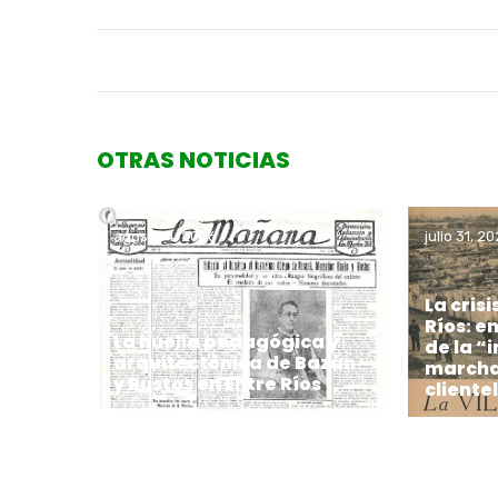
OTRAS NOTICIAS
agosto 4, 2026
julio 31, 2
La crisi
Ríos: e
La huella pedagógica y
de la “
arquitectónica de Bazán
marchas
y Bustos en Entre Ríos
cliente