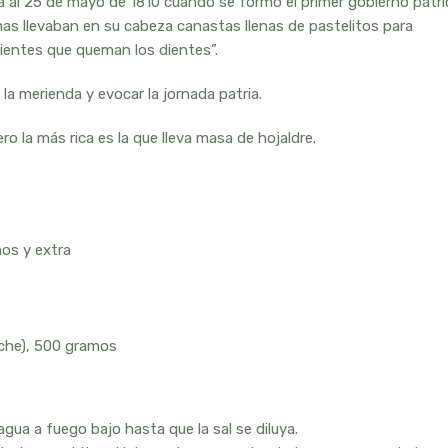
a al 25 de mayo de 1810 cuando se formó el primer gobierno patri
as llevaban en su cabeza canastas llenas de pastelitos para
lientes que queman los dientes”.
 la merienda y evocar la jornada patria.
o la más rica es la que lleva masa de hojaldre.
mos y extra
leche), 500 gramos
gua a fuego bajo hasta que la sal se diluya.