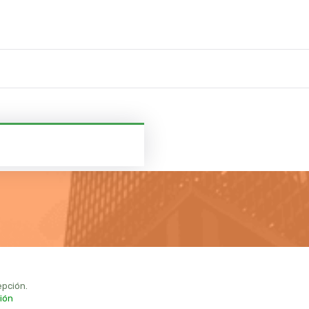
pción.
ión